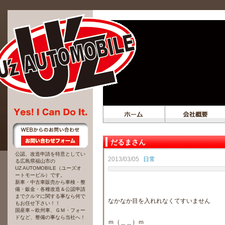
だるまさん
公認、改造申請を特意としてい
2013/03/05
日常
る広島県福山市の
UZ AUTOMOBILE（ユーズオ
ートモービル）です。
新車・中古車販売から車検・整
備・鈑金・各種改造＆公認申請
までクルマに関する事なら何で
なかなか目を入れれなくてすいません
もお任せ下さい！！
国産車～欧州車、ＧＭ・フォー
ドなど、整備の事なら当社へ！
ｍ（＿＿）ｍ