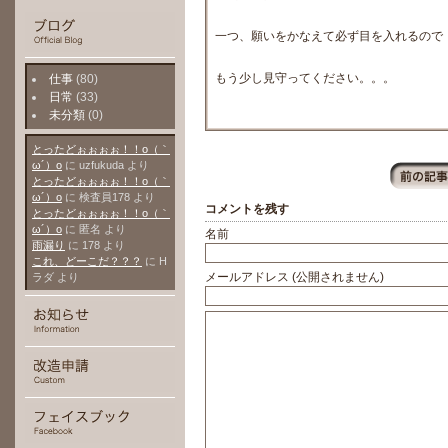
一つ、願いをかなえて必ず目を入れるので
もう少し見守ってください。。。
仕事
(80)
日常
(33)
未分類
(0)
とったどぉぉぉぉ！！о（｀
ω´）о
に
uzfukuda
より
とったどぉぉぉぉ！！о（｀
ω´）о
に
検査員178
より
コメントを残す
とったどぉぉぉぉ！！о（｀
ω´）о
に
匿名
より
名前
雨漏り
に
178
より
これ、どーこだ？？？
に
H
メールアドレス (公開されません)
ラダ
より