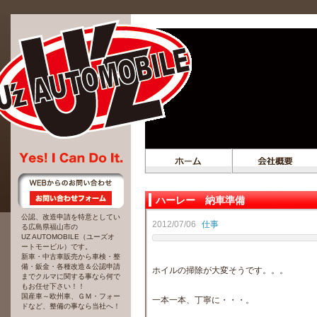
ハーレー 納車準備
公認、改造申請を特意としてい
2012/07/06
仕事
る広島県福山市の
UZ AUTOMOBILE（ユーズオ
ートモービル）です。
新車・中古車販売から車検・整
備・鈑金・各種改造＆公認申請
ホイルの掃除が大変そうです。。。
までクルマに関する事なら何で
もお任せ下さい！！
国産車～欧州車、ＧＭ・フォー
一本一本、丁寧に・・・。
ドなど、整備の事なら当社へ！