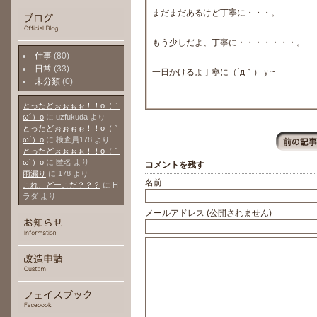
まだまだあるけど丁寧に・・・。
もう少しだよ、丁寧に・・・・・・・。
仕事
(80)
日常
(33)
一日かけるよ丁寧に（´д｀）ｙ~
未分類
(0)
とったどぉぉぉぉ！！о（｀
ω´）о
に
uzfukuda
より
とったどぉぉぉぉ！！о（｀
ω´）о
に
検査員178
より
とったどぉぉぉぉ！！о（｀
ω´）о
に
匿名
より
コメントを残す
雨漏り
に
178
より
名前
これ、どーこだ？？？
に
H
ラダ
より
メールアドレス (公開されません)