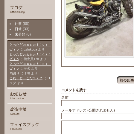
仕事
(80)
日常
(33)
未分類
(0)
とったどぉぉぉぉ！！о（｀
ω´）о
に
uzfukuda
より
とったどぉぉぉぉ！！о（｀
ω´）о
に
検査員178
より
とったどぉぉぉぉ！！о（｀
ω´）о
に
匿名
より
雨漏り
に
178
より
これ、どーこだ？？？
に
H
ラダ
より
コメントを残す
名前
メールアドレス (公開されません)