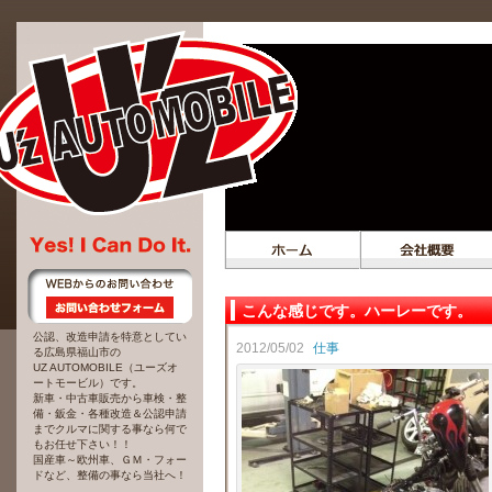
こんな感じです。ハーレーです。
公認、改造申請を特意としてい
2012/05/02
仕事
る広島県福山市の
UZ AUTOMOBILE（ユーズオ
ートモービル）です。
新車・中古車販売から車検・整
備・鈑金・各種改造＆公認申請
までクルマに関する事なら何で
もお任せ下さい！！
国産車～欧州車、ＧＭ・フォー
ドなど、整備の事なら当社へ！